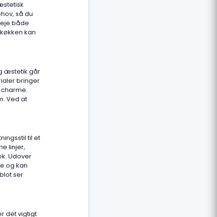
æstetisk
ehov, så du
rveje både
erkøkken kan
g æstetik går
ialer bringer
k charme.
m. Ved at
ngsstil til et
e linjer,
ook. Udover
me og kan
blot ser
r det vigtigt