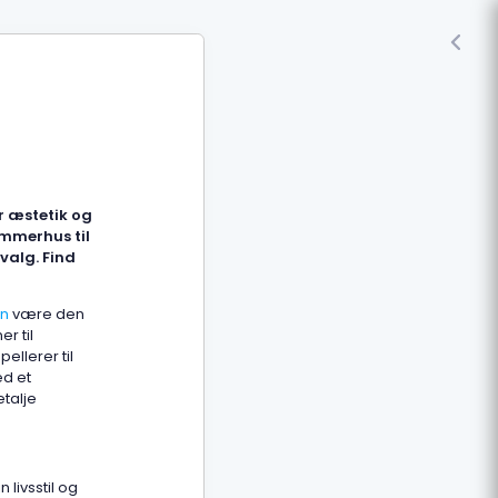
r æstetik og
mmerhus til
valg. Find
en
være den
r til
llerer til
d et
talje
livsstil og