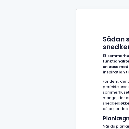
Sådan s
snedker
Et sommerhus
funktionalit
en oase med 
inspiration t
For dem, der 
perfekte løsn
sommerhuset. 
mange, der øn
snedkerkøkken
afspejler de i
Planlægn
Når du planlæ