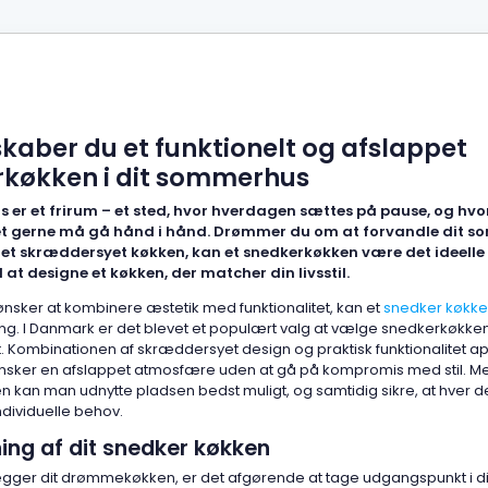
kaber du et funktionelt og afslappet
køkken i dit sommerhus
 er et frirum – et sted, hvor hverdagen sættes på pause, og hvo
et gerne må gå hånd i hånd. Drømmer du om at forvandle dit so
et skræddersyet køkken, kan et snedkerkøkken være det ideelle 
il at designe et køkken, der matcher din livsstil.
ønsker at kombinere æstetik med funktionalitet, kan et
snedker køkk
ing. I Danmark er det blevet et populært valg at vælge snedkerkøkkene
Kombinationen af skræddersyet design og praktisk funktionalitet appe
sker en afslappet atmosfære uden at gå på kompromis med stil. Me
 kan man udnytte pladsen bedst muligt, og samtidig sikre, at hver de
ndividuelle behov.
ing af dit snedker køkken
gger dit drømmekøkken, er det afgørende at tage udgangspunkt i din 