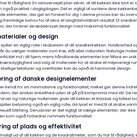
har til rådighed. En velovervejet plan sikrer, at dit køkken ikke blot er 
n også praktisk i dagligdagen. Det er vigtigt at vurdere dine køkkenb
e de elementer, der gør en forskel for dig. I denne proces bør du ove
fremtidige behov for at sikre et langtidsholdbart resultat. Et snedk
n, der forener skræddersyet design med maksimal funktionalitet.
aterialer og design
spiller en vigtig rolle i skabelsen af dit snedkerkøkken. Holdbarhed o
år du vælger materialer som træ, stål eller natursten. Naturlige mater
nticitet ind i dit hjem, mens håndlavede elementer kan tilføre en uni
bæredygtighed ved valg af materialer for at skabe et miljøvenligt ru
skellige teksturer og overflader kan du opnå et harmonisk design.
ering af danske designelementer
r kendt for sin minimalisme og funktionalitet, hvilket gør denne indretni
r dem, der ønsker enkelthed uden at gå på kompromis med stil. De ren
er og naturlige materialer giver dit køkken et klassisk og tidløst l
piller belysning også en vigtig rolle, da lyset er med til at skabe var
suelt blikfang. Derudover er det vigtigt at vælge elementer, der ikke 
n som også forbedrer rummets funktionalitet.
ng af plads og effektivitet
 muligt ud af dit køkken og de kvadratmeter, som du har til rådighed, e