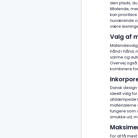
den plads, du 
tiltalende, me
kan prioriter
nuværende og 
være løsninge
Valg af m
Materialevalg 
hånd i hånd, n
varme og aute
Overvej også 
kombinere for
Inkorpor
Dansk design e
ideelt valg fo
afdæmpede farv
materialerne s
fungere som vi
smukke ud, me
Maksimeri
For at få mest