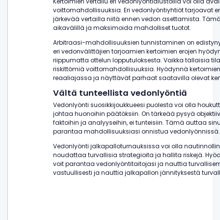
Kertoimien vertailu eri vedonlyöntialustoilla voi olla a
voittomahdollisuuksia. Eri vedonlyöntiyhtiöt tarjoavat er
järkevää vertailla niitä ennen vedon asettamista. Tämä
aikavälillä ja maksimoida mahdolliset tuotot.
Arbitraasi-mahdollisuuksien tunnistaminen on edistynyt
eri vedonvälittäjien tarjoamien kertoimien erojen hyödyn
riippumatta ottelun lopputuloksesta. Vaikka tällaisia tila
riskittömiä voittomahdollisuuksia. Hyödynnä kertoimien v
reaaliajassa ja näyttävät parhaat saatavilla olevat kerto
Vältä tunteellista vedonlyöntiä
Vedonlyönti suosikkijoukkueesi puolesta voi olla houkutt
johtaa huonoihin päätöksiin. On tärkeää pysyä objekti
faktoihin ja analyyseihin, ei tunteisiin. Tämä auttaa 
parantaa mahdollisuuksiasi onnistua vedonlyönnissä.
Vedonlyönti jalkapalloturnauksissa voi olla nautinnoll
noudattaa turvallisia strategioita ja hallita riskejä. Hyö
voit parantaa vedonlyöntitaitojasi ja nauttia turvalli
vastuullisesti ja nauttia jalkapallon jännityksestä turvall