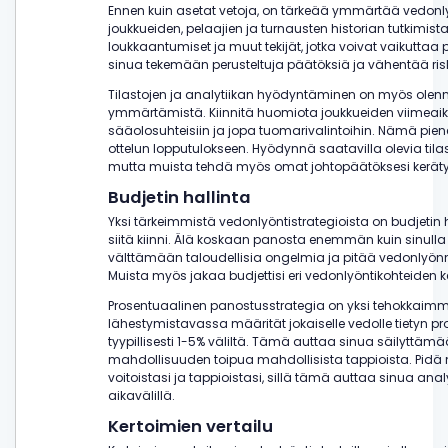
Ennen kuin asetat vetoja, on tärkeää ymmärtää vedonlyö
joukkueiden, pelaajien ja turnausten historian tutkimist
loukkaantumiset ja muut tekijät, jotka voivat vaikuttaa 
sinua tekemään perusteltuja päätöksiä ja vähentää ris
Tilastojen ja analytiikan hyödyntäminen on myös olen
ymmärtämistä. Kiinnitä huomiota joukkueiden viimeaikaisi
sääolosuhteisiin ja jopa tuomarivalintoihin. Nämä piene
ottelun lopputulokseen. Hyödynnä saatavilla olevia tila
mutta muista tehdä myös omat johtopäätöksesi kerätyn
Budjetin hallinta
Yksi tärkeimmistä vedonlyöntistrategioista on budjetin ha
siitä kiinni. Älä koskaan panosta enemmän kuin sinull
välttämään taloudellisia ongelmia ja pitää vedonlyön
Muista myös jakaa budjettisi eri vedonlyöntikohteiden ke
Prosentuaalinen panostusstrategia on yksi tehokkaimm
lähestymistavassa määrität jokaiselle vedolle tietyn p
tyypillisesti 1-5% väliltä. Tämä auttaa sinua säilyttä
mahdollisuuden toipua mahdollisista tappioista. Pidä m
voitoistasi ja tappioistasi, sillä tämä auttaa sinua an
aikavälillä.
Kertoimien vertailu