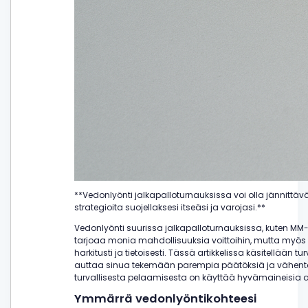
**Vedonlyönti jalkapalloturnauksissa voi olla jännittäv
strategioita suojellaksesi itseäsi ja varojasi.**
Vedonlyönti suurissa jalkapalloturnauksissa, kuten MM
tarjoaa monia mahdollisuuksia voittoihin, mutta myös 
harkitusti ja tietoisesti. Tässä artikkelissa käsitellään tu
auttaa sinua tekemään parempia päätöksiä ja vähentäm
turvallisesta pelaamisesta on käyttää hyvämaineisia a
Ymmärrä vedonlyöntikohteesi