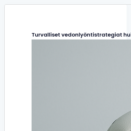
Turvalliset vedonlyöntistrategiat h