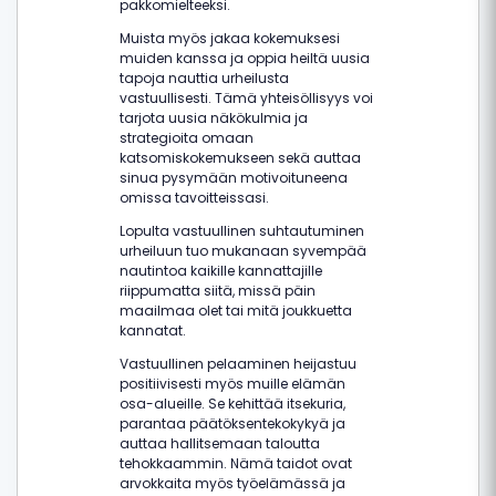
pakkomielteeksi.
Muista myös jakaa kokemuksesi
muiden kanssa ja oppia heiltä uusia
tapoja nauttia urheilusta
vastuullisesti. Tämä yhteisöllisyys voi
tarjota uusia näkökulmia ja
strategioita omaan
katsomiskokemukseen sekä auttaa
sinua pysymään motivoituneena
omissa tavoitteissasi.
Lopulta vastuullinen suhtautuminen
urheiluun tuo mukanaan syvempää
nautintoa kaikille kannattajille
riippumatta siitä, missä päin
maailmaa olet tai mitä joukkuetta
kannatat.
Vastuullinen pelaaminen heijastuu
positiivisesti myös muille elämän
osa-alueille. Se kehittää itsekuria,
parantaa päätöksentekokykyä ja
auttaa hallitsemaan taloutta
tehokkaammin. Nämä taidot ovat
arvokkaita myös työelämässä ja