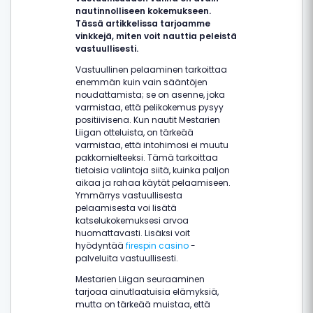
nautinnolliseen kokemukseen.
Tässä artikkelissa tarjoamme
vinkkejä, miten voit nauttia peleistä
vastuullisesti.
Vastuullinen pelaaminen tarkoittaa
enemmän kuin vain sääntöjen
noudattamista; se on asenne, joka
varmistaa, että pelikokemus pysyy
positiivisena. Kun nautit Mestarien
Liigan otteluista, on tärkeää
varmistaa, että intohimosi ei muutu
pakkomielteeksi. Tämä tarkoittaa
tietoisia valintoja siitä, kuinka paljon
aikaa ja rahaa käytät pelaamiseen.
Ymmärrys vastuullisesta
pelaamisesta voi lisätä
katselukokemuksesi arvoa
huomattavasti. Lisäksi voit
hyödyntää
firespin casino
-
palveluita vastuullisesti.
Mestarien Liigan seuraaminen
tarjoaa ainutlaatuisia elämyksiä,
mutta on tärkeää muistaa, että