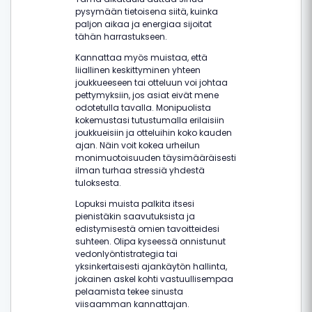
pysymään tietoisena siitä, kuinka
paljon aikaa ja energiaa sijoitat
tähän harrastukseen.
Kannattaa myös muistaa, että
liiallinen keskittyminen yhteen
joukkueeseen tai otteluun voi johtaa
pettymyksiin, jos asiat eivät mene
odotetulla tavalla. Monipuolista
kokemustasi tutustumalla erilaisiin
joukkueisiin ja otteluihin koko kauden
ajan. Näin voit kokea urheilun
monimuotoisuuden täysimääräisesti
ilman turhaa stressiä yhdestä
tuloksesta.
Lopuksi muista palkita itsesi
pienistäkin saavutuksista ja
edistymisestä omien tavoitteidesi
suhteen. Olipa kyseessä onnistunut
vedonlyöntistrategia tai
yksinkertaisesti ajankäytön hallinta,
jokainen askel kohti vastuullisempaa
pelaamista tekee sinusta
viisaamman kannattajan.