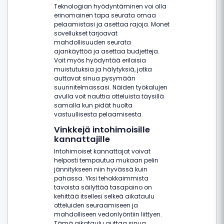
Teknologian hyödyntäminen voi olla
erinomainen tapa seurata omaa
pelaamistasi ja asettaa rajoja. Monet
sovellukset tarjoavat
mahdollisuuden seurata
ajankäyttöä ja asettaa budjetteja.
Voit myös hyödyntää erilaisia
muistutuksia ja hälytyksiä, jotka
auttavat sinua pysymään
suunnitelmassasi. Näiden työkalujen
avulla voit nauttia otteluista täysillä
samalla kun pidät huolta
vastuullisesta pelaamisesta.
Vinkkejä intohimoisille
kannattajille
Intohimoiset kannattajat voivat
helposti tempautua mukaan pelin
jännitykseen niin hyvässä kuin
pahassa. Yksi tehokkaimmista
tavoista säilyttää tasapaino on
kehittää itsellesi selkeä aikataulu
otteluiden seuraamiseen ja
mahdolliseen vedonlyöntiin liittyen.
Tämä aikataulu auttaa sinua