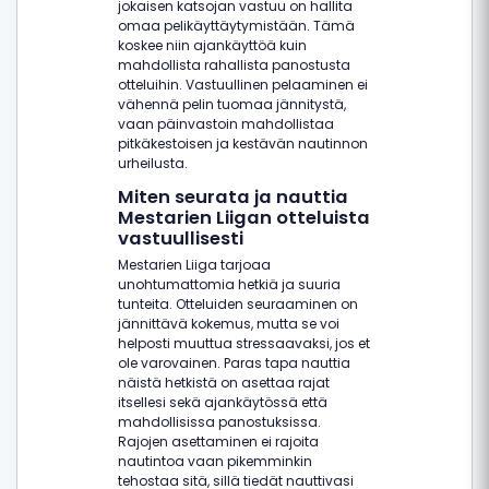
jokaisen katsojan vastuu on hallita
omaa pelikäyttäytymistään. Tämä
koskee niin ajankäyttöä kuin
mahdollista rahallista panostusta
otteluihin. Vastuullinen pelaaminen ei
vähennä pelin tuomaa jännitystä,
vaan päinvastoin mahdollistaa
pitkäkestoisen ja kestävän nautinnon
urheilusta.
Miten seurata ja nauttia
Mestarien Liigan otteluista
vastuullisesti
Mestarien Liiga tarjoaa
unohtumattomia hetkiä ja suuria
tunteita. Otteluiden seuraaminen on
jännittävä kokemus, mutta se voi
helposti muuttua stressaavaksi, jos et
ole varovainen. Paras tapa nauttia
näistä hetkistä on asettaa rajat
itsellesi sekä ajankäytössä että
mahdollisissa panostuksissa.
Rajojen asettaminen ei rajoita
nautintoa vaan pikemminkin
tehostaa sitä, sillä tiedät nauttivasi