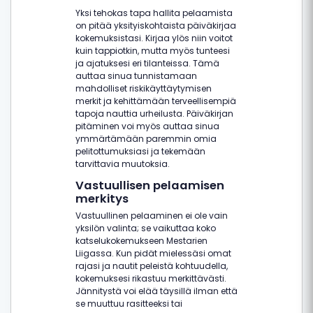
Yksi tehokas tapa hallita pelaamista
on pitää yksityiskohtaista päiväkirjaa
kokemuksistasi. Kirjaa ylös niin voitot
kuin tappiotkin, mutta myös tunteesi
ja ajatuksesi eri tilanteissa. Tämä
auttaa sinua tunnistamaan
mahdolliset riskikäyttäytymisen
merkit ja kehittämään terveellisempiä
tapoja nauttia urheilusta. Päiväkirjan
pitäminen voi myös auttaa sinua
ymmärtämään paremmin omia
pelitottumuksiasi ja tekemään
tarvittavia muutoksia.
Vastuullisen pelaamisen
merkitys
Vastuullinen pelaaminen ei ole vain
yksilön valinta; se vaikuttaa koko
katselukokemukseen Mestarien
Liigassa. Kun pidät mielessäsi omat
rajasi ja nautit peleistä kohtuudella,
kokemuksesi rikastuu merkittävästi.
Jännitystä voi elää täysillä ilman että
se muuttuu rasitteeksi tai