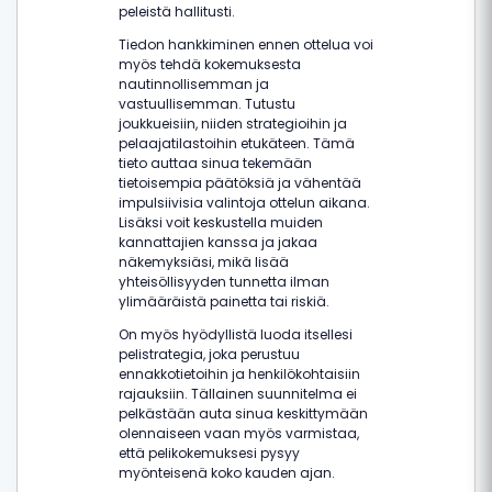
peleistä hallitusti.
Tiedon hankkiminen ennen ottelua voi
myös tehdä kokemuksesta
nautinnollisemman ja
vastuullisemman. Tutustu
joukkueisiin, niiden strategioihin ja
pelaajatilastoihin etukäteen. Tämä
tieto auttaa sinua tekemään
tietoisempia päätöksiä ja vähentää
impulsiivisia valintoja ottelun aikana.
Lisäksi voit keskustella muiden
kannattajien kanssa ja jakaa
näkemyksiäsi, mikä lisää
yhteisöllisyyden tunnetta ilman
ylimääräistä painetta tai riskiä.
On myös hyödyllistä luoda itsellesi
pelistrategia, joka perustuu
ennakkotietoihin ja henkilökohtaisiin
rajauksiin. Tällainen suunnitelma ei
pelkästään auta sinua keskittymään
olennaiseen vaan myös varmistaa,
että pelikokemuksesi pysyy
myönteisenä koko kauden ajan.